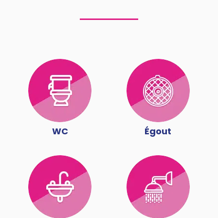
WC
Égout