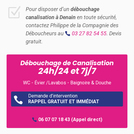
Z
Pour disposer d’un
débouchage
canalisation à Denain
en toute sécurité,
contactez Philippe de la Compagnie des
Déboucheurs au
03 27 82 54 55
. Devis
gratuit.
Débouchage de Canalisation
24h/24 et 7j/7
WC - Évier /Lavabos - Baignoire & Douche
Demande d’intervention

RAPPEL GRATUIT ET IMMÉDIAT
06 07 07 18 43
(Appel direct)