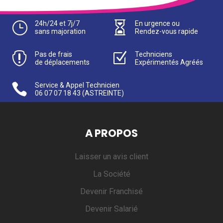
}
24h/24 et 7j/7

En urgence ou
sans majoration
Rendez-vous rapide

Pas de frais
Z
Techniciens
de déplacements
Expérimentés Agréés

Service & Appel Technicien
06 07 07 18 43
(ASTREINTE)
A PROPOS
Laisser un avis client
La Société
Devenir Franchisé
Devenir Salarié