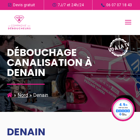
Devis gratuit
7J/7 et 24h/24
06 07 07 18 43
DÉBOUCHAGE
CANALISATION À
DENAIN
»
Nord
»
Denain
DENAIN