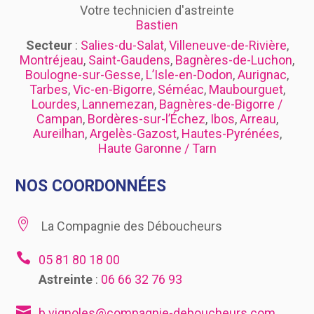
Votre technicien d'astreinte
Bastien
Secteur
:
Salies-du-Salat
,
Villeneuve-de-Rivière
,
Montréjeau
,
Saint-Gaudens
,
Bagnères-de-Luchon
,
Boulogne-sur-Gesse
,
L’Isle-en-Dodon
,
Aurignac
,
Tarbes
,
Vic-en-Bigorre
,
Séméac
,
Maubourguet
,
Lourdes
,
Lannemezan
,
Bagnères-de-Bigorre /
Campan
,
Bordères-sur-l’Échez
,
Ibos
,
Arreau
,
Aureilhan
,
Argelès-Gazost
,
Hautes-Pyrénées
,
Haute Garonne / Tarn
NOS COORDONNÉES

La Compagnie des Déboucheurs

05 81 80 18 00
Astreinte
:
06 66 32 76 93

b.vignoles@compagnie-deboucheurs.com