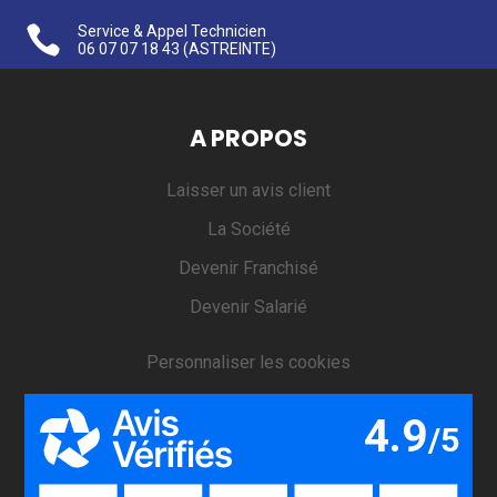

Service & Appel Technicien
06 07 07 18 43
(ASTREINTE)
A PROPOS
Laisser un avis client
La Société
Devenir Franchisé
Devenir Salarié
Personnaliser les cookies