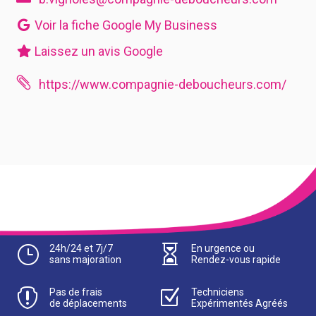
Voir la fiche Google My Business
Laissez un avis Google

https://www.compagnie-deboucheurs.com/
}
24h/24 et 7j/7

En urgence ou
sans majoration
Rendez-vous rapide

Pas de frais
Z
Techniciens
de déplacements
Expérimentés Agréés