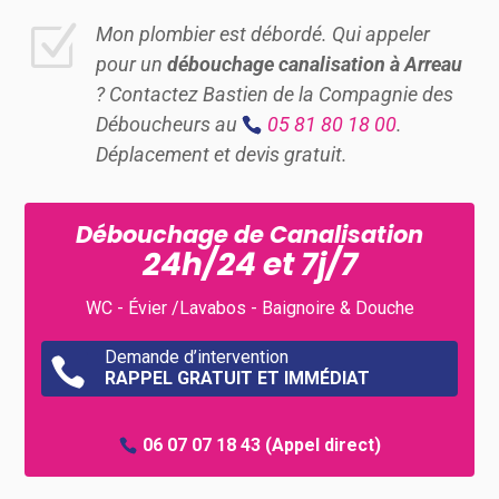
Z
Mon plombier est débordé. Qui appeler
pour un
débouchage canalisation à
Arreau
? Contactez Bastien de la Compagnie des
Déboucheurs au
05 81 80 18 00
.
Déplacement et devis gratuit.
Débouchage de Canalisation
24h/24 et 7j/7
WC - Évier /Lavabos - Baignoire & Douche
Demande d’intervention

RAPPEL GRATUIT ET IMMÉDIAT
06 07 07 18 43
(Appel direct)