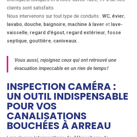
clients sont satisfaits.
Nous intervenons sur tout type de conduits :
WC
,
évier
,
lavabo
,
douche
,
baignoire
,
machine à laver
et
lave-
vaisselle
,
r
egard d’égout
,
regard extérieur
,
fosse
septique
,
gouttière
,
c
aniveaux
…
Vous aussi, rejoignez ceux qui ont retrouvé une
évacuation impeccable en un rien de temps !
INSPECTION CAMÉRA :
UN OUTIL INDISPENSABLE
POUR VOS
CANALISATIONS
BOUCHÉES À ARREAU