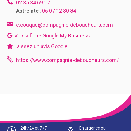

02 35 34 69 17
Astreinte
:
06 07 12 80 84

e.couque@compagnie-deboucheurs.com
Voir la fiche Google My Business
Laissez un avis Google

https://www.compagnie-deboucheurs.com/
}
24h/24 et 7j/7

En urgence ou