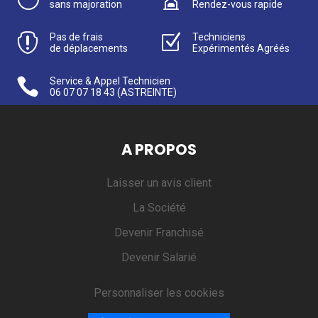
sans majoration
Rendez-vous rapide

Pas de frais
Z
Techniciens
de déplacements
Expérimentés Agréés

Service & Appel Technicien
06 07 07 18 43
(ASTREINTE)
A PROPOS
Laisser un avis client
La Société
Devenir Franchisé
Devenir Salarié
Personnaliser les cookies