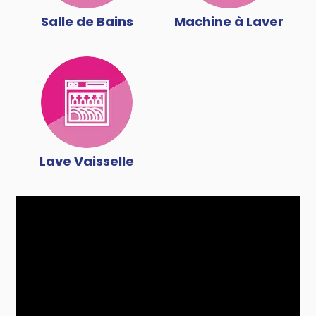
Salle de Bains
Machine à Laver
Lave Vaisselle