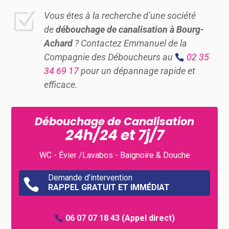
Z
Vous êtes à la recherche d’une société
de
débouchage de canalisation à Bourg-
Achard
? Contactez Emmanuel de la
Compagnie des Déboucheurs au
02 35
34 69 17
pour un dépannage rapide et
efficace.
Débouchage de Canalisation
24h/24 et 7j/7
WC - Évier /Lavabos - Baignoire & Douche
Demande d’intervention

RAPPEL GRATUIT ET IMMÉDIAT
06 07 07 18 43
(Appel direct)