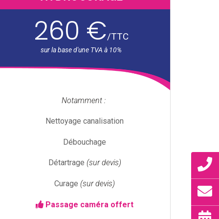
260 €
/
TTC
Notamment :
Nettoyage canalisation
Débouchage
Détartrage
(sur devis)
Curage
(sur devis)
Passage caméra offert