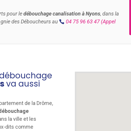
rts pour le
débouchage canalisation à Nyons
, dans la
agnie des Déboucheurs au
04 75 96 63 47
(Appel
n débouchage
ns
va aussi
partement de la Drôme,
débouchage
ns la ville et les
eux-dits comme