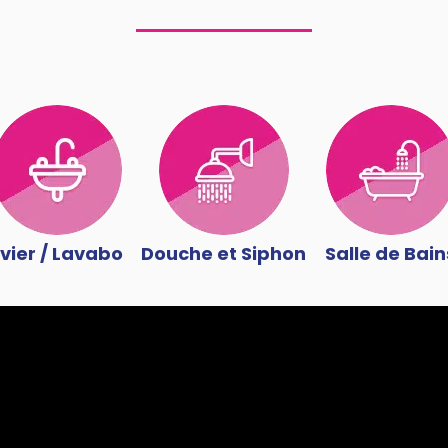
vier / Lavabo
Douche et Siphon
Salle de Bain