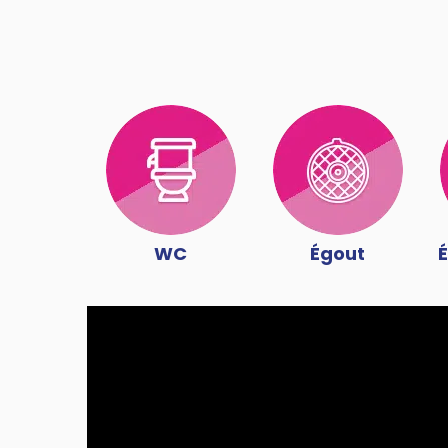
WC
Égout
É