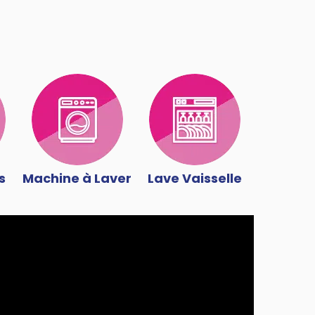
s
Machine à Laver
Lave Vaisselle