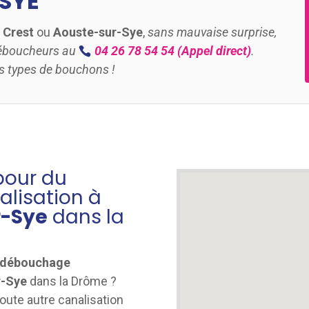
SYE
à
Crest
ou
Aouste-sur-Sye
,
sans mauvaise surprise,
Déboucheurs au
04 26 78 54 54
(Appel direct)
.
tous types de bouchons !
pour du
lisation à
r-Sye
dans la
u débouchage
r-Sye
dans la Drôme ?
oute autre canalisation