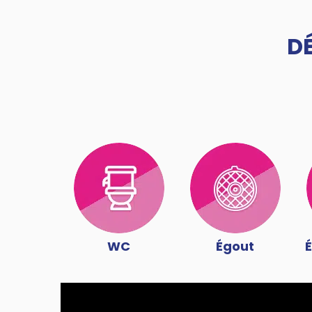
D
WC
Égout
É