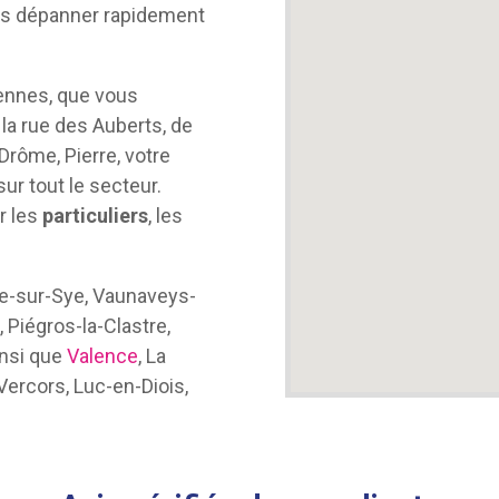
us dépanner rapidement
yennes, que vous
 la rue des Auberts, de
Drôme, Pierre, votre
sur tout le secteur.
r les
particuliers
, les
e-sur-Sye, Vaunaveys-
 Piégros-la-Clastre,
ainsi que
Valence
, La
-Vercors, Luc-en-Diois,