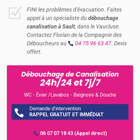
Z
FINI les problèmes d’évacuation. Faites
appel à un spécialiste du
débouchage
canalisation à Sault
, dans le Vaucluse.
Contactez Florian de la Compagnie des
Déboucheurs au
04 75 96 63 47
. Devis
offert.
Débouchage de Canalisation
24h/24 et 7j/7
WC - Évier /Lavabos - Baignoire & Douche
Demande d’intervention

RAPPEL GRATUIT ET IMMÉDIAT
06 07 07 18 43
(Appel direct)