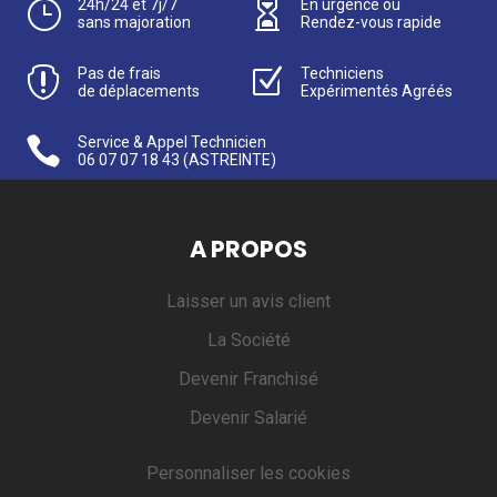
}
24h/24 et 7j/7

En urgence ou
sans majoration
Rendez-vous rapide

Pas de frais
Z
Techniciens
de déplacements
Expérimentés Agréés

Service & Appel Technicien
06 07 07 18 43
(ASTREINTE)
A PROPOS
Laisser un avis client
La Société
Devenir Franchisé
Devenir Salarié
Personnaliser les cookies