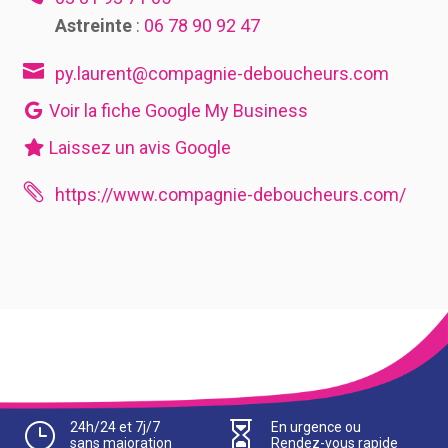
Astreinte
:
06 78 90 92 47

py.laurent@compagnie-deboucheurs.com
Voir la fiche Google My Business
Laissez un avis Google

https://www.compagnie-deboucheurs.com/
}
24h/24 et 7j/7

En urgence ou
sans majoration
Rendez-vous rapide