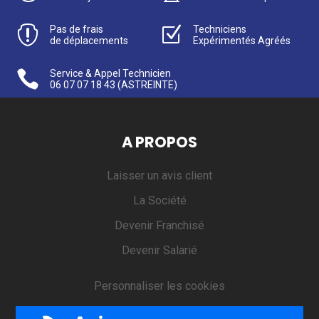

Pas de frais
Z
Techniciens
de déplacements
Expérimentés Agréés

Service & Appel Technicien
06 07 07 18 43
(ASTREINTE)
A PROPOS
Laisser un avis client
La Société
Devenir Franchisé
Devenir Salarié
Personnaliser les cookies