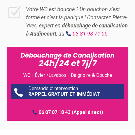
Z
Votre WC est bouché ? Un bouchon s’est
formé et c’est la panique ! Contactez Pierre-
Yves, expert en
débouchage de canalisation
à Audincourt
, au
03 81 93 71 05
.
Débouchage de Canalisation
24h/24 et 7j/7
WC - Évier /Lavabos - Baignoire & Douche
Demande d’intervention

RAPPEL GRATUIT ET IMMÉDIAT
06 07 07 18 43
(Appel direct)