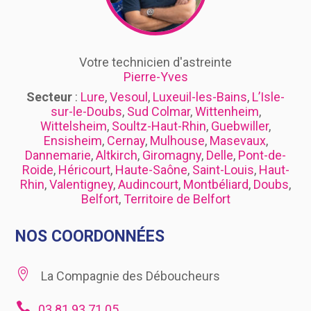
Votre technicien d'astreinte
Pierre-Yves
Secteur
:
Lure
,
Vesoul
,
Luxeuil-les-Bains
,
L’Isle-
sur-le-Doubs
,
Sud Colmar
,
Wittenheim
,
Wittelsheim
,
Soultz-Haut-Rhin
,
Guebwiller
,
Ensisheim
,
Cernay
,
Mulhouse
,
Masevaux
,
Dannemarie
,
Altkirch
,
Giromagny
,
Delle
,
Pont-de-
Roide
,
Héricourt
,
Haute-Saône
,
Saint-Louis
,
Haut-
Rhin
,
Valentigney
,
Audincourt
,
Montbéliard
,
Doubs
,
Belfort
,
Territoire de Belfort
NOS COORDONNÉES

La Compagnie des Déboucheurs

03 81 93 71 05