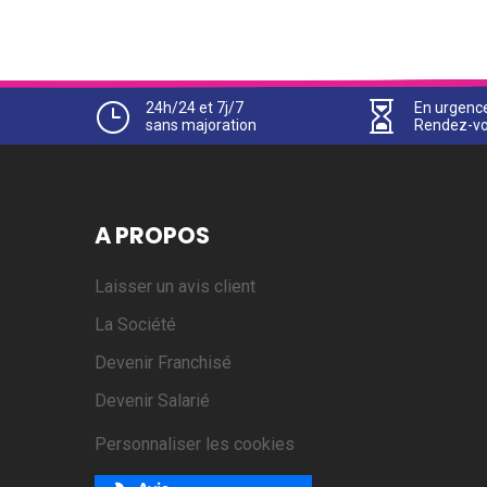
}
24h/24 et 7j/7

En urgenc
sans majoration
Rendez-vo
A PROPOS
Laisser un avis client
La Société
Devenir Franchisé
Devenir Salarié
Personnaliser les cookies