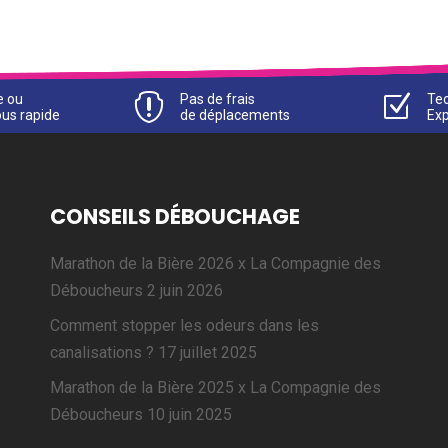
e ou

Pas de frais
Z
Tec
us rapide
de déplacements
Ex
CONSEILS DÉBOUCHAGE
Marathon de la Bière 2026 x La Compagnie des
Déboucheurs
2 juin 2026
Comment stopper les odeurs dans les
canalisations ?
17 juillet 2025
Marathon de la Bière 2025 x La Compagnie des
Déboucheurs
10 juin 2025