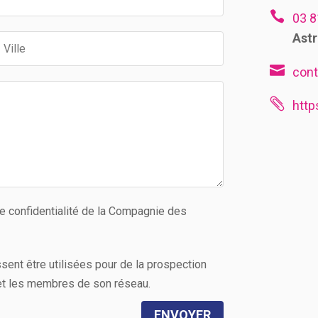

03 8
Astr

con

htt
 de confidentialité de la Compagnie des
ent être utilisées pour de la prospection
t les membres de son réseau.
ENVOYER