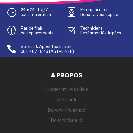
}
24h/24 et 7j/7

En urgence ou
sans majoration
Rendez-vous rapide

Pas de frais
Z
Techniciens
de déplacements
Expérimentés Agréés

Service & Appel Technicien
06 07 07 18 43
(ASTREINTE)
A PROPOS
Laisser un avis client
La Société
Devenir Franchisé
Devenir Salarié