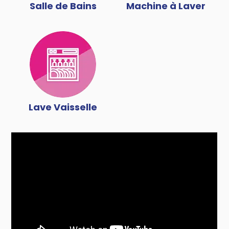
Salle de Bains
Machine à Laver
Lave Vaisselle