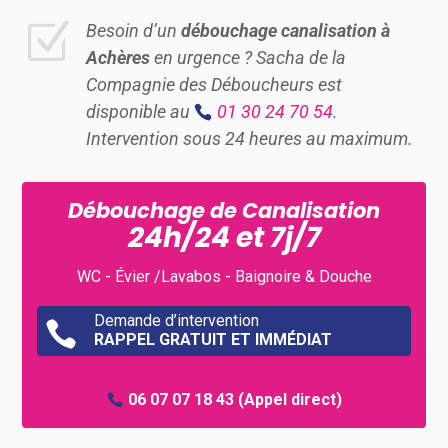
Z
Besoin d’un
débouchage canalisation à
Achères
en urgence ? Sacha de la
Compagnie des Déboucheurs est
disponible au
01 30 24 70 54
.
Intervention sous 24 heures au maximum.
Débouchage de Canalisation
24h/24 et 7j/7
WC - Évier /Lavabos - Baignoire & Douche
Demande d’intervention

RAPPEL GRATUIT ET IMMÉDIAT
06 07 07 18 43
(Appel direct)