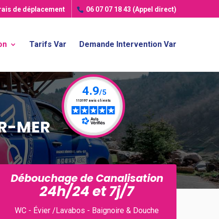
frais de déplacement
06 07 07 18 43
(Appel direct)
on
Tarifs Var
Demande Intervention Var
UR-MER
Débouchage de Canalisation
24h/24 et 7j/7
WC - Évier /Lavabos - Baignoire & Douche