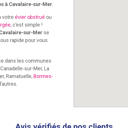
es à Cavalaire-sur-Mer
.
 à votre
évier obstrué
ou
orgée
, c’est simple !
Cavalaire-sur-Mer
se
ous rapide pour vous
lace dans les communes
-Canadelle-sur-Mer, La
mer, Ramatuelle,
Bormes-
d’autres.
Avis vérifiés de nos clients