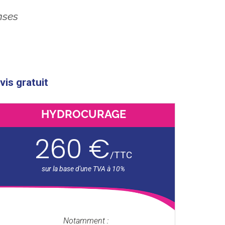
nses
vis gratuit
HYDROCURAGE
260 €
/
TTC
Notamment :