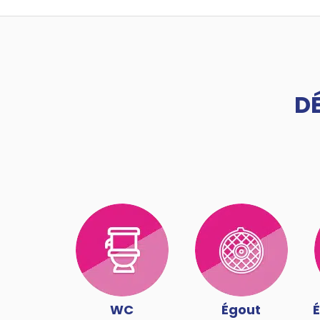
D
WC
Égout
É