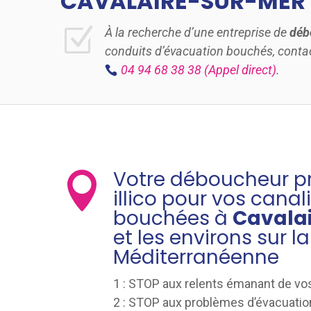
CAVALAIRE-SUR-MER
Z
À la recherche d’une entreprise de
déb
conduits d’évacuation bouchés, cont
04 94 68 38 38
(Appel direct)
.
Votre déboucheur pr

illico pour vos canal
bouchées à
Cavala
et les environs sur l
Méditerranéenne
1 : STOP aux relents émanant de vos
2 : STOP aux problèmes d’évacuatio