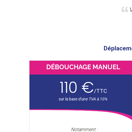
V
Déplacemen
DÉBOUCHAGE MANUEL
110 €
/
TTC
Notamment :