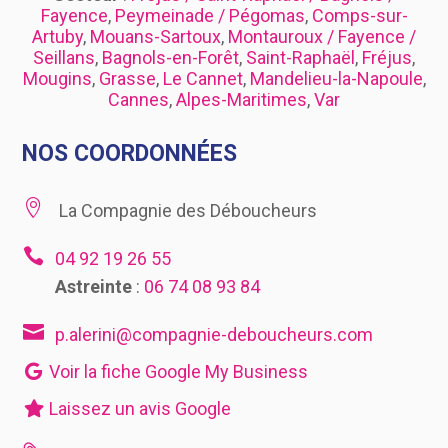
Fayence
,
Peymeinade / Pégomas
,
Comps-sur-
Artuby
,
Mouans-Sartoux
,
Montauroux / Fayence /
Seillans
,
Bagnols-en-Forêt
,
Saint-Raphaël
,
Fréjus
,
Mougins
,
Grasse
,
Le Cannet
,
Mandelieu-la-Napoule
,
Cannes
,
Alpes-Maritimes
,
Var
NOS COORDONNÉES

La Compagnie des Déboucheurs

04 92 19 26 55
Astreinte
:
06 74 08 93 84

p.alerini@compagnie-deboucheurs.com
Voir la fiche Google My Business
Laissez un avis Google