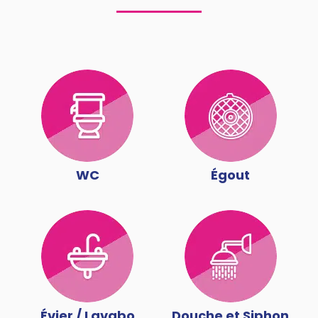
WC
Égout
Évier / Lavabo
Douche et Siphon