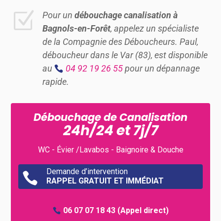
Z
Pour un
débouchage canalisation à
Bagnols-en-Forêt
, appelez un spécialiste
de la Compagnie des Déboucheurs. Paul,
déboucheur dans le Var (83), est disponible
au
04 92 19 26 55
pour un dépannage
rapide.
Débouchage de Canalisation
24h/24 et 7j/7
WC - Évier /Lavabos - Baignoire & Douche
Demande d’intervention

RAPPEL GRATUIT ET IMMÉDIAT
06 07 07 18 43
(Appel direct)