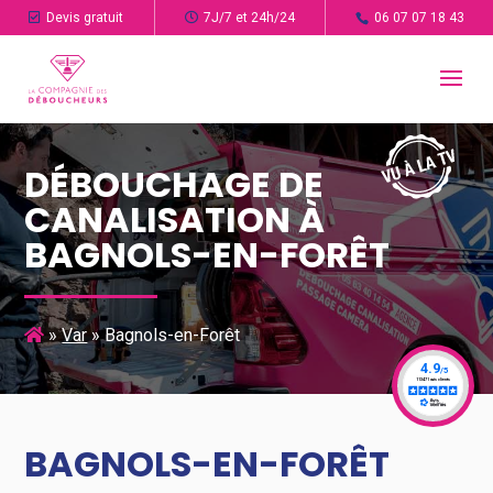
Devis gratuit
7J/7 et 24h/24
06 07 07 18 43
DÉBOUCHAGE DE
CANALISATION À
BAGNOLS-EN-FORÊT
»
Var
»
Bagnols-en-Forêt
BAGNOLS-EN-FORÊT