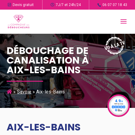
Devis gratuit
7J/7 et 24h/24
06 07 07 18 43
DÉBOUCHAGE DE
CANALISATION À
AIX-LES-BAINS
»
Savoie
»
Aix-les-Bains
AIX-LES-BAINS