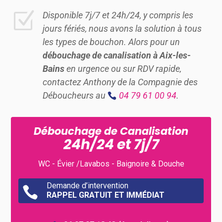
Z
Disponible 7j/7 et 24h/24, y compris les
jours fériés, nous avons la solution à tous
les types de bouchon. Alors pour un
débouchage de canalisation à Aix-les-
Bains
en urgence ou sur RDV rapide,
contactez Anthony de la Compagnie des
Déboucheurs au
04 79 61 00 94
.
Débouchage de Canalisation
24h/24 et 7j/7
WC - Évier /Lavabos - Baignoire & Douche
Demande d’intervention

RAPPEL GRATUIT ET IMMÉDIAT