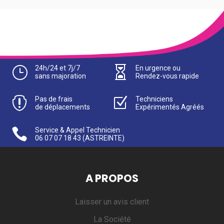
}
24h/24 et 7j/7

En urgence ou
sans majoration
Rendez-vous rapide

Pas de frais
Z
Techniciens
de déplacements
Expérimentés Agréés

Service & Appel Technicien
06 07 07 18 43
(ASTREINTE)
A PROPOS
Laisser un avis client
La Société