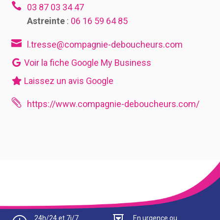

03 87 03 34 47
Astreinte
:
06 16 59 64 85

l.tresse@compagnie-deboucheurs.com
Voir la fiche Google My Business
Laissez un avis Google

https://www.compagnie-deboucheurs.com/
24h/24 et 7j/7
En urgence ou