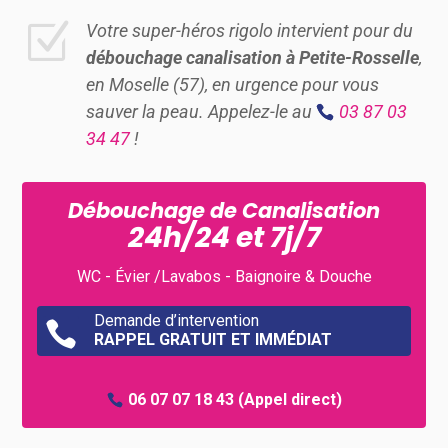
Z
Votre super-héros rigolo intervient pour du
débouchage canalisation à Petite-Rosselle
,
en Moselle (57), en urgence pour vous
sauver la peau. Appelez-le au
03 87 03
34 47
!
Débouchage de Canalisation
24h/24 et 7j/7
WC - Évier /Lavabos - Baignoire & Douche
Demande d’intervention

RAPPEL GRATUIT ET IMMÉDIAT
06 07 07 18 43
(Appel direct)