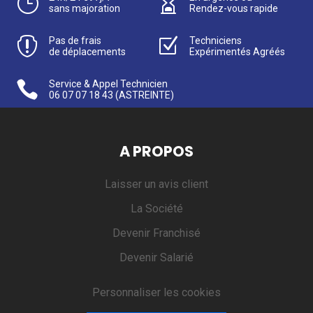
}

sans majoration
Rendez-vous rapide

Pas de frais
Z
Techniciens
de déplacements
Expérimentés Agréés

Service & Appel Technicien
06 07 07 18 43
(ASTREINTE)
A PROPOS
Laisser un avis client
La Société
Devenir Franchisé
Devenir Salarié
Personnaliser les cookies