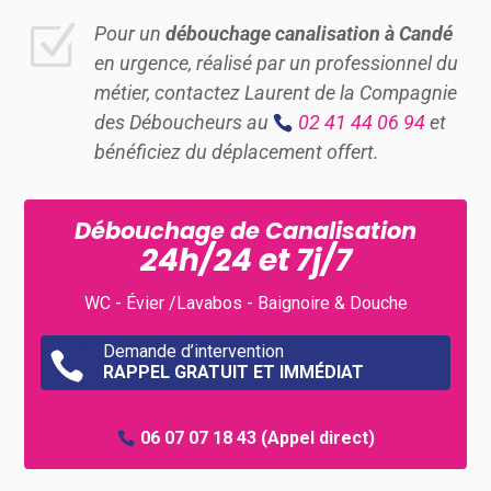
Z
Pour un
débouchage canalisation à Candé
en urgence, réalisé par un professionnel du
métier, contactez Laurent de la Compagnie
des Déboucheurs au
02 41 44 06 94
et
bénéficiez du déplacement offert.
Débouchage de Canalisation
24h/24 et 7j/7
WC - Évier /Lavabos - Baignoire & Douche
Demande d’intervention

RAPPEL GRATUIT ET IMMÉDIAT
06 07 07 18 43
(Appel direct)