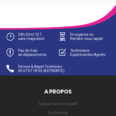
}
24h/24 et 7j/7

En urgence ou
sans majoration
Rendez-vous rapide

Pas de frais
Z
Techniciens
de déplacements
Expérimentés Agréés

Service & Appel Technicien
06 07 07 18 43
(ASTREINTE)
A PROPOS
Laisser un avis client
La Société