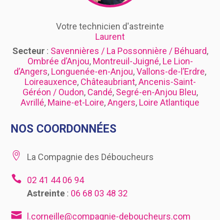
Votre technicien d'astreinte
Laurent
Secteur
:
Savennières / La Possonnière / Béhuard
,
Ombrée d’Anjou
,
Montreuil-Juigné
,
Le Lion-
d’Angers
,
Longuenée-en-Anjou
,
Vallons-de-l’Erdre
,
Loireauxence
,
Châteaubriant
,
Ancenis-Saint-
Géréon / Oudon
,
Candé
,
Segré-en-Anjou Bleu
,
Avrillé
,
Maine-et-Loire
,
Angers
,
Loire Atlantique
NOS COORDONNÉES

La Compagnie des Déboucheurs

02 41 44 06 94
Astreinte
:
06 68 03 48 32

l.corneille@compagnie-deboucheurs.com