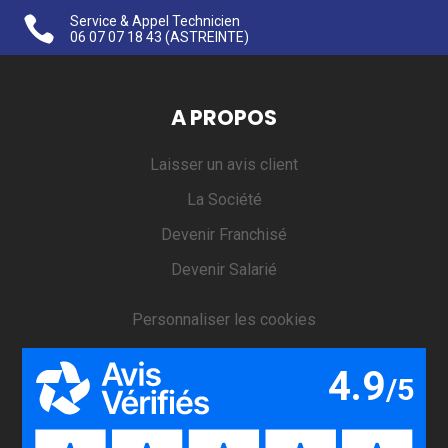

Service & Appel Technicien
06 07 07 18 43
(ASTREINTE)
A PROPOS
Laisser un avis client
La Société
Devenir Franchisé
Devenir Salarié
Personnaliser les cookies