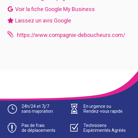
Voir la fiche Google My Business
Laissez un avis Google

https://www.compagnie-deboucheurs.com/
}
24h/24 et 7j/7

En urgence ou
sans majoration
Rendez-vous rapide

Pas de frais
Z
Techniciens
de déplacements
Expérimentés Agréés