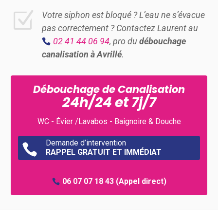
Z
Votre siphon est bloqué ? L’eau ne s’évacue
pas correctement ? Contactez Laurent au
02 41 44 06 94
, pro du
débouchage
canalisation à Avrillé
.
Débouchage de Canalisation
24h/24 et 7j/7
WC - Évier /Lavabos - Baignoire & Douche
Demande d’intervention

RAPPEL GRATUIT ET IMMÉDIAT
06 07 07 18 43
(Appel direct)