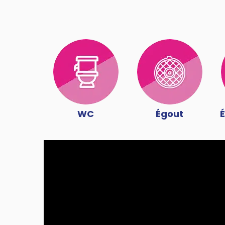
WC
Égout
É