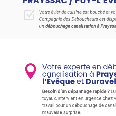
PRAYSSAC / PUY-L’ÉV
Z
Votre évier de cuisine est bouché et vo
Compagnie des Déboucheurs est dispo
un
débouchage canalisation à
Prayssa
Votre experte en d

canalisation à
Pray
l’Évêque
et
Durave
Besoin d’un dépannage rapide ?
Lu
tuyaux, intervient en urgence chez v
travail pour un débouchage de canal
mauvaise surprise.