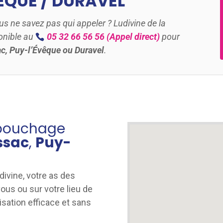
ÊQUE / DURAVEL
us ne savez pas qui appeler ? Ludivine de la
nible au
05 32 66 56 56
(Appel direct)
pour
c, Puy-l’Évêque ou Duravel
.
ébouchage
ssac
,
Puy-
l
divine, votre as des
ous ou sur votre lieu de
isation efficace et sans