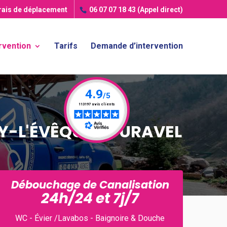
frais de déplacement
06 07 07 18 43
(Appel direct)
rvention
Tarifs
Demande d’intervention
Y-L'ÉVÊQUE / DURAVEL
Débouchage de Canalisation
24h/24 et 7j/7
WC - Évier /Lavabos - Baignoire & Douche