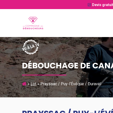
Devis gratui
DÉBOUCHAGE DE CANAL
»
Lot
»
Prayssac / Puy-l’Évêque / Duravel