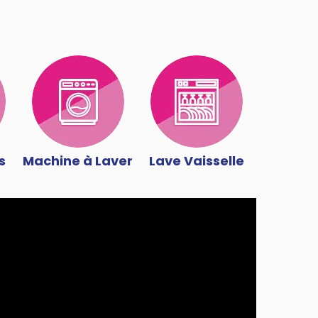
s
Machine à Laver
Lave Vaisselle