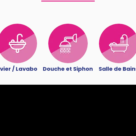
vier / Lavabo
Douche et Siphon
Salle de Bain