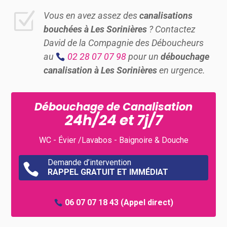
Z
Vous en avez assez des
canalisations
bouchées à Les Sorinières
? Contactez
David de la Compagnie des Déboucheurs
au
02 28 07 07 98
pour un
débouchage
canalisation à Les Sorinières
en urgence.
Débouchage de Canalisation
24h/24 et 7j/7
WC - Évier /Lavabos - Baignoire & Douche
Demande d’intervention

RAPPEL GRATUIT ET IMMÉDIAT
06 07 07 18 43
(Appel direct)