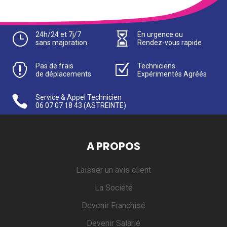
}
24h/24 et 7j/7

En urgence ou
sans majoration
Rendez-vous rapide

Pas de frais
Z
Techniciens
de déplacements
Expérimentés Agréés

Service & Appel Technicien
06 07 07 18 43
(ASTREINTE)
A PROPOS
Laisser un avis client
La Société
Devenir Franchisé
Devenir Salarié