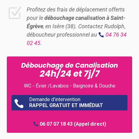
Z
Profitez des frais de déplacement offerts
pour le
débouchage canalisation à Saint-
Égrève
, en Isère (38). Contactez Rudolph,
déboucheur professionnel au
04 76 34
02 45
.
Débouchage de Canalisation
24h/24 et 7j/7
WC - Évier /Lavabos - Baignoire & Douche
Demande d’intervention

RAPPEL GRATUIT ET IMMÉDIAT
06 07 07 18 43
(Appel direct)