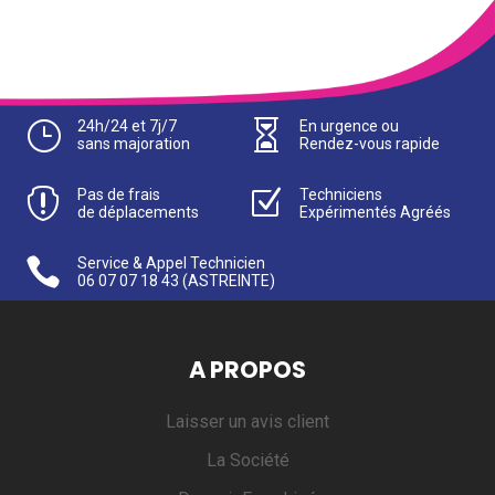
}
24h/24 et 7j/7

En urgence ou
sans majoration
Rendez-vous rapide

Pas de frais
Z
Techniciens
de déplacements
Expérimentés Agréés

Service & Appel Technicien
06 07 07 18 43
(ASTREINTE)
A PROPOS
Laisser un avis client
La Société