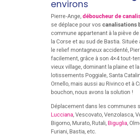
environs
Pierre-Ange,
déboucheur de canali
se déplace pour vos
canalisations
commune appartenant à la piève de 
la Corse et au sud de Bastia. Située à
le relief montagneux accidenté, Pie
facilement, grâce à son 4×4 tout-terr
vieux village, dominant la plaine et l
lotissements Poggiale, Santa Catalin
Ornello, mais aussi au Rivinco et à 
bouchon, nous avons la solution !
Déplacement dans les communes su
Lucciana
, Vescovato, Venzolasca, Vo
Bigorno, Murato, Rutali,
Biguglia
, Olm
Furiani, Bastia, etc.