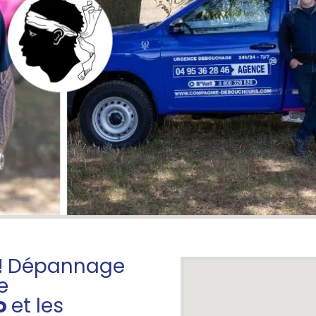
 ! Dépannage
e
o
et les