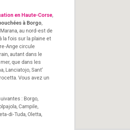
sation en Haute-Corse
,
 bouchées à Borgo
,
Marana, au nord-est de
 la fois sur la plaine et
rre-Ange circule
ain, autant dans le
a mer, que dans les
a, Lanciatojo, Sant’
Crocetta. Vous avez un
ivantes : Borgo,
lpajola, Campile,
eta-di-Tuda, Oletta,