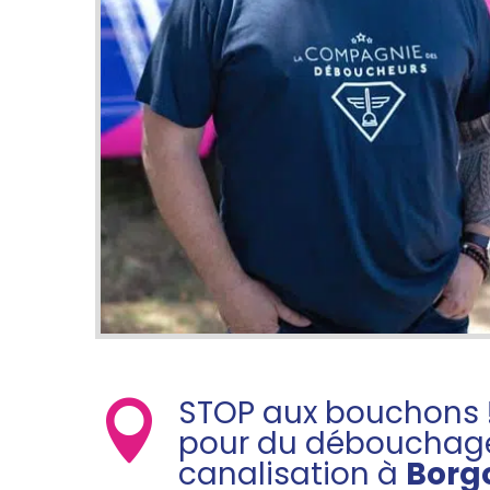
STOP aux bouchons

pour du débouchag
canalisation à
Borg