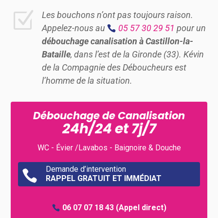
Z
Les bouchons n’ont pas toujours raison.
Appelez-nous au
05 57 30 29 51
pour un
débouchage canalisation à Castillon-la-
Bataille
, dans l’est de la Gironde (33). Kévin
de la Compagnie des Déboucheurs est
l’homme de la situation.
Débouchage de Canalisation
24h/24 et 7j/7
WC - Évier /Lavabos - Baignoire & Douche
Demande d’intervention

RAPPEL GRATUIT ET IMMÉDIAT
06 07 07 18 43
(Appel direct)