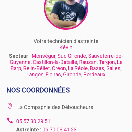
Votre technicien d'astreinte
Kévin
Secteur
:
Monségur
,
Sud Gironde
,
Sauveterre-de-
Guyenne
,
Castillon-la-Bataille
,
Rauzan
,
Targon
,
Le
Barp
,
Belin-Béliet
,
Créon
,
La Réole
,
Bazas
,
Salles
,
Langon
,
Floirac
,
Gironde
,
Bordeaux
NOS COORDONNÉES

La Compagnie des Déboucheurs

05 57 30 29 51
Astreinte
:
06 70 03 41 23