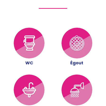
WC
Égout