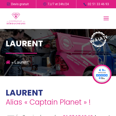
Devis gratuit
7J/7 et 24h/24
02 51 33 46 93
LAURENT
»
Laurent
LAURENT
Alias « Captain Planet » !