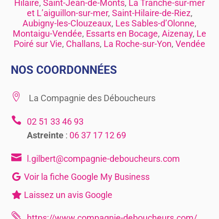
Hilaire
,
Saint-Jean-de-Monts
,
La Tranche-sur-mer
et L’aiguillon-sur-mer
,
Saint-Hilaire-de-Riez
,
Aubigny-les-Clouzeaux
,
Les Sables-d’Olonne
,
Montaigu-Vendée
,
Essarts en Bocage
,
Aizenay
,
Le
Poiré sur Vie
,
Challans
,
La Roche-sur-Yon
,
Vendée
NOS COORDONNÉES

La Compagnie des Déboucheurs

02 51 33 46 93
Astreinte
:
06 37 17 12 69

l.gilbert@compagnie-deboucheurs.com
Voir la fiche Google My Business
Laissez un avis Google

https://www.compagnie-deboucheurs.com/