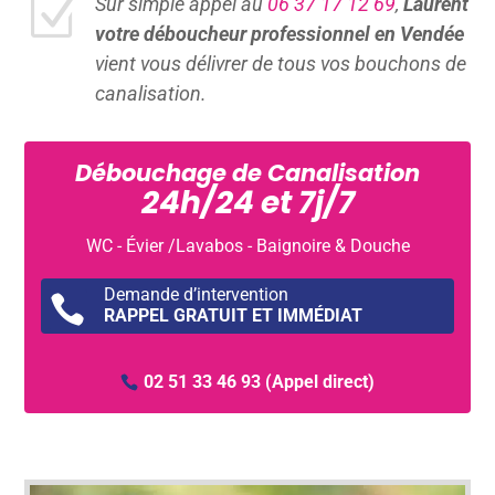
Z
Sur simple appel au
06 37 17 12 69
,
Laurent
votre déboucheur professionnel en Vendée
vient vous délivrer de tous vos bouchons de
canalisation.
Débouchage de Canalisation
24h/24 et 7j/7
WC - Évier /Lavabos - Baignoire & Douche
Demande d’intervention

RAPPEL GRATUIT ET IMMÉDIAT
02 51 33 46 93
(Appel direct)