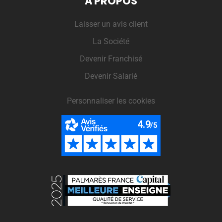
A PROPOS
Laisser un avis client
La Société
Devenir Franchisé
Devenir Salarié
Personnaliser les cookies