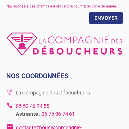
ENVOYER
NOS COORDONNÉES

La Compagnie des Déboucheurs

05 53 46 74 55
Astreinte
:
06 75 06 74 61

contacteznous@compagnie-