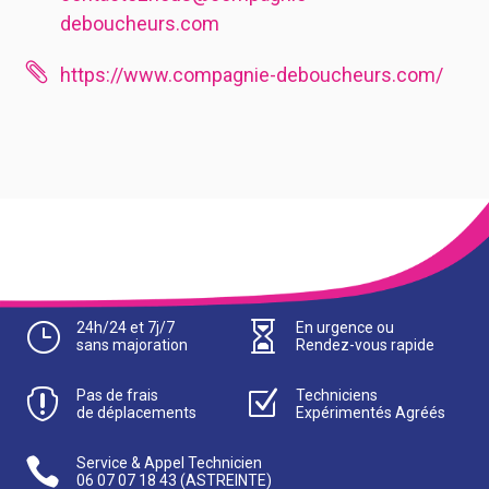
deboucheurs.com

https://www.compagnie-deboucheurs.com/
}
24h/24 et 7j/7

En urgence ou
sans majoration
Rendez-vous rapide

Pas de frais
Z
Techniciens
de déplacements
Expérimentés Agréés

Service & Appel Technicien
06 07 07 18 43
(ASTREINTE)