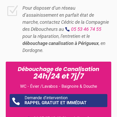
Z
Pour disposer d’un réseau
d’assainissement en parfait état de
marche, contactez Cédric de la Compagnie
des Déboucheurs au
05 53 46 74 55
pour la réparation, l’entretien et le
débouchage canalisation à Périgueux
, en
Dordogne.
Débouchage de Canalisation
24h/24 et 7j/7
WC - Évier /Lavabos - Baignoire & Douche
Demande d’intervention

RAPPEL GRATUIT ET IMMÉDIAT