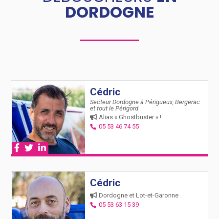
DORDOGNE
Cédric
Secteur Dordogne à Périgueux, Bergerac
et tout le Périgord
Alias « Ghostbuster » !
05 53 46 74 55
Cédric
Dordogne et Lot-et-Garonne
05 53 63 15 39