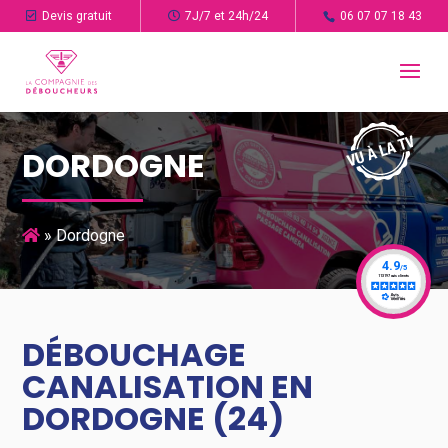
Devis gratuit
7J/7 et 24h/24
06 07 07 18 43
DORDOGNE
»
Dordogne
DÉBOUCHAGE
CANALISATION EN
DORDOGNE (24)