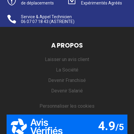

Z
de déplacements
Expérimentés Agréés

Service & Appel Technicien
06 07 07 18 43
(ASTREINTE)
A PROPOS
Laisser un avis client
La Société
Devenir Franchisé
Devenir Salarié
Personnaliser les cookies