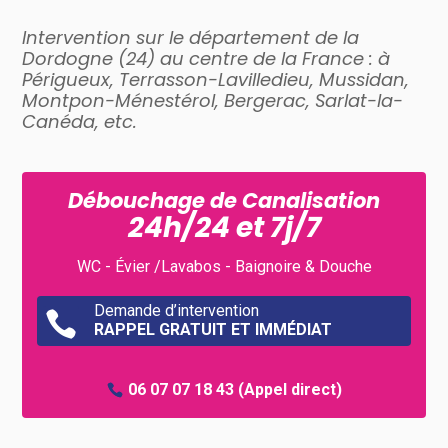
Intervention sur le département de la
Dordogne (24) au centre de la France : à
Périgueux, Terrasson-Lavilledieu, Mussidan,
Montpon-Ménestérol, Bergerac, Sarlat-la-
Canéda, etc.
Débouchage de Canalisation
24h/24 et 7j/7
WC - Évier /Lavabos - Baignoire & Douche
Demande d’intervention

RAPPEL GRATUIT ET IMMÉDIAT
06 07 07 18 43
(Appel direct)