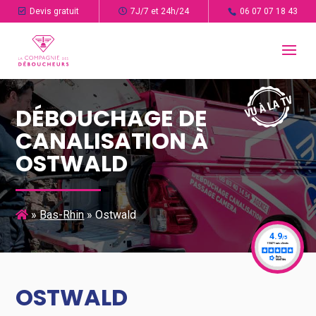
Devis gratuit
7J/7 et 24h/24
06 07 07 18 43
DÉBOUCHAGE DE
CANALISATION À
OSTWALD
»
Bas-Rhin
»
Ostwald
OSTWALD