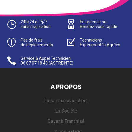
}
24h/24 et 7j/7

En urgence ou
sans majoration
Rendez-vous rapide

Pas de frais
Z
Techniciens
de déplacements
Expérimentés Agréés

Service & Appel Technicien
06 07 07 18 43
(ASTREINTE)
A PROPOS
Laisser un avis client
La Société
Devenir Franchisé
Devenir Salarié