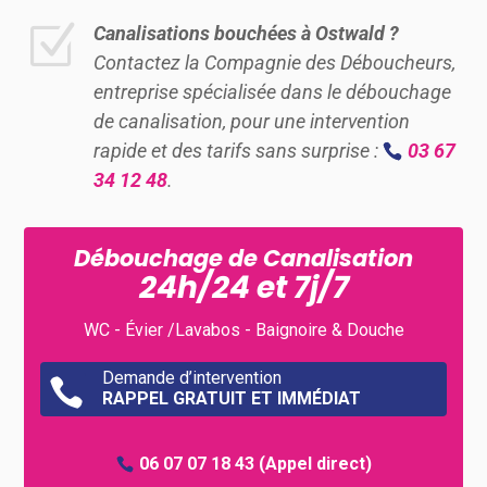
Z
Canalisations bouchées à Ostwald ?
Contactez la Compagnie des Déboucheurs,
entreprise spécialisée dans le débouchage
de canalisation, pour une intervention
rapide et des tarifs sans surprise :
03 67
34 12 48
.
Débouchage de Canalisation
24h/24 et 7j/7
WC - Évier /Lavabos - Baignoire & Douche
Demande d’intervention

RAPPEL GRATUIT ET IMMÉDIAT
06 07 07 18 43
(Appel direct)