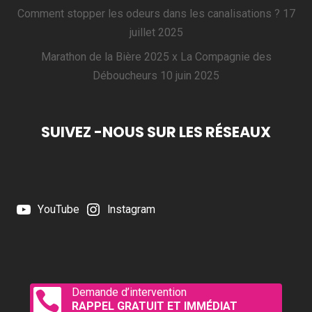
Comment stopper les odeurs dans les canalisations ?
17
juillet 2025
Marathon de la Bière 2025 x La Compagnie des
Déboucheurs
10 juin 2025
SUIVEZ -NOUS SUR LES RÉSEAUX
YouTube
Instagram
Demande d’intervention

RAPPEL GRATUIT ET IMMÉDIAT