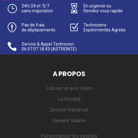
}
24h/24 et 7j/7

En urgence ou
sans majoration
Rendez-vous rapide

Pas de frais
Z
Techniciens
de déplacements
Expérimentés Agréés

Service & Appel Technicien
06 07 07 18 43
(ASTREINTE)
A PROPOS
Laisser un avis client
La Société
Devenir Franchisé
Devenir Salarié
Personnaliser les cookies