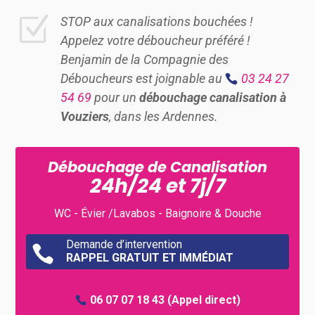
Z
STOP aux canalisations bouchées !
Appelez votre déboucheur préféré !
Benjamin de la Compagnie des
Déboucheurs est joignable au
03 24 27
54 69
pour un
débouchage canalisation à
Vouziers
, dans les Ardennes.
Débouchage de Canalisation
24h/24 et 7j/7
WC - Évier /Lavabos - Baignoire & Douche
Demande d’intervention

RAPPEL GRATUIT ET IMMÉDIAT
06 07 07 18 43
(Appel direct)