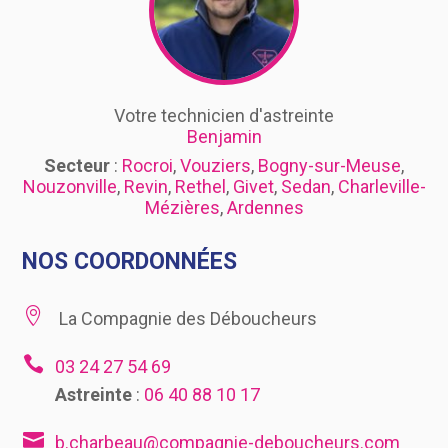
Votre technicien d'astreinte
Benjamin
Secteur
:
Rocroi
,
Vouziers
,
Bogny-sur-Meuse
,
Nouzonville
,
Revin
,
Rethel
,
Givet
,
Sedan
,
Charleville-
Mézières
,
Ardennes
NOS COORDONNÉES

La Compagnie des Déboucheurs

03 24 27 54 69
Astreinte
:
06 40 88 10 17

b.charbeau@compagnie-deboucheurs.com