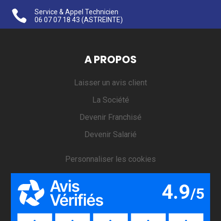

Service & Appel Technicien
06 07 07 18 43
(ASTREINTE)
A PROPOS
Laisser un avis client
La Société
Devenir Franchisé
Devenir Salarié
Personnaliser les cookies