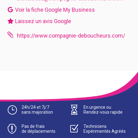
Voir la fiche Google My Business
Laissez un avis Google

https://www.compagnie-deboucheurs.com/
}
24h/24 et 7j/7

En urgence ou
sans majoration
Rendez-vous rapide

Pas de frais
Z
Techniciens
de déplacements
Expérimentés Agréés