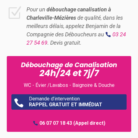
Z
Pour un
débouchage canalisation à
Charleville-Mézières
de qualité, dans les
meilleurs délais, appelez Benjamin de la
Compagnie des Déboucheurs au
03 24
27 54 69
. Devis gratuit.
Débouchage de Canalisation
24h/24 et 7j/7
WC - Évier /Lavabos - Baignoire & Douche
Demande d’intervention

RAPPEL GRATUIT ET IMMÉDIAT
06 07 07 18 43
(Appel direct)