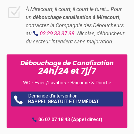
Z
À Mirecourt, il court, il court le furet… Pour
un
débouchage canalisation à Mirecourt
,
contactez la Compagnie des Déboucheurs
au
03 29 38 37 38
. Nicolas, déboucheur
du secteur intervient sans majoration.
Débouchage de Canalisation
24h/24 et 7j/7
WC - Évier /Lavabos - Baignoire & Douche
Demande d’intervention

RAPPEL GRATUIT ET IMMÉDIAT
06 07 07 18 43
(Appel direct)