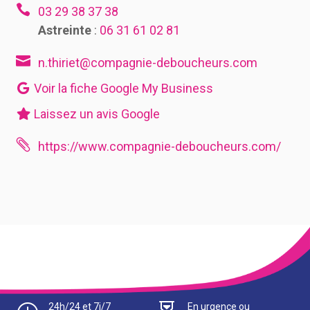

03 29 38 37 38
Astreinte
:
06 31 61 02 81

n.thiriet@compagnie-deboucheurs.com
Voir la fiche Google My Business
Laissez un avis Google

https://www.compagnie-deboucheurs.com/
24h/24 et 7j/7
En urgence ou