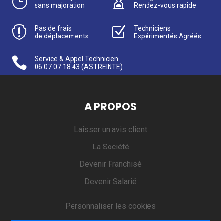
}

sans majoration
Rendez-vous rapide

Pas de frais
Z
Techniciens
de déplacements
Expérimentés Agréés

Service & Appel Technicien
06 07 07 18 43
(ASTREINTE)
A PROPOS
Laisser un avis client
La Société
Devenir Franchisé
Devenir Salarié
Personnaliser les cookies