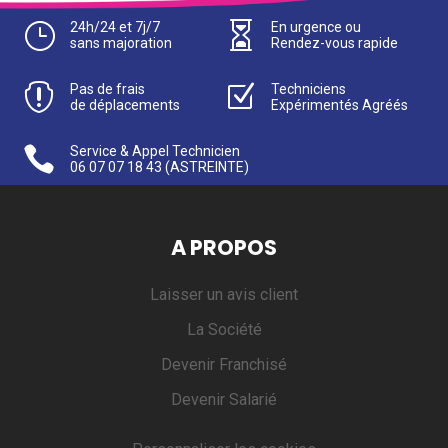
}
24h/24 et 7j/7

En urgence ou
sans majoration
Rendez-vous rapide

Pas de frais
Z
Techniciens
de déplacements
Expérimentés Agréés

Service & Appel Technicien
06 07 07 18 43
(ASTREINTE)
A PROPOS
Laisser un avis client
La Société
Devenir Franchisé
Devenir Salarié