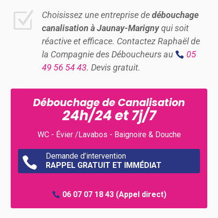
Z
Choisissez une entreprise de
débouchage
canalisation à Jaunay-Marigny
qui soit
réactive et efficace. Contactez Raphaël de
la Compagnie des Déboucheurs au
05
49 56 54 43
. Devis gratuit.
Débouchage de Canalisation
24h/24 et 7j/7
WC - Évier /Lavabos - Baignoire & Douche
Demande d’intervention

RAPPEL GRATUIT ET IMMÉDIAT
06 07 07 18 43
(Appel direct)