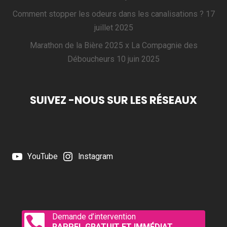
Comment stopper les odeurs dans les canalisations ?
17
juillet 2025
Marathon de la Bière 2025 x La Compagnie des
Déboucheurs
10 juin 2025
SUIVEZ -NOUS SUR LES RÉSEAUX
YouTube
Instagram
Demande d’intervention

RAPPEL GRATUIT ET IMMÉDIAT