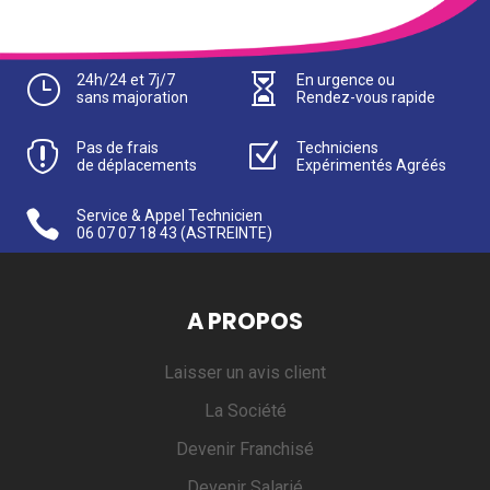
}
24h/24 et 7j/7

En urgence ou
sans majoration
Rendez-vous rapide

Pas de frais
Z
Techniciens
de déplacements
Expérimentés Agréés

Service & Appel Technicien
06 07 07 18 43
(ASTREINTE)
A PROPOS
Laisser un avis client
La Société
Devenir Franchisé
Devenir Salarié