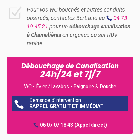
Z
Pour vos WC bouchés et autres conduits
obstrués, contactez Bertrand au
04 73
19 45 21
pour un
débouchage canalisation
à Chamalières
en urgence ou sur RDV
rapide.
Débouchage de Canalisation
24h/24 et 7j/7
WC - Évier /Lavabos - Baignoire & Douche
Demande d’intervention

RAPPEL GRATUIT ET IMMÉDIAT
06 07 07 18 43
(Appel direct)