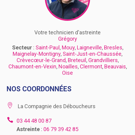
Votre technicien d'astreinte
Grégory
Secteur
:
Saint-Paul
,
Mouy
,
Laigneville
,
Bresles
,
Maignelay-Montigny
,
Saint-Just-en-Chaussée
,
Crèvecœur-le-Grand
,
Breteuil
,
Grandvilliers
,
Chaumont-en-Vexin
,
Noailles
,
Clermont
,
Beauvais
,
Oise
NOS COORDONNÉES

La Compagnie des Déboucheurs

03 44 48 00 87
Astreinte
:
06 79 39 42 85