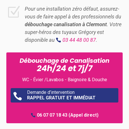
Z
Pour une installation zéro défaut, assurez-
vous de faire appel à des professionnels du
débouchage canalisation à Clermont
. Votre
super-héros des tuyaux Grégory est
disponible au
03 44 48 00 87
.
Débouchage de Canalisation
24h/24 et 7j/7
WC - Évier /Lavabos - Baignoire & Douche
Demande d’intervention

RAPPEL GRATUIT ET IMMÉDIAT
06 07 07 18 43
(Appel direct)