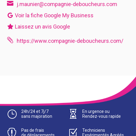

j.maunier@compagnie-deboucheurs.com
Voir la fiche Google My Business
Laissez un avis Google

https://www.compagnie-deboucheurs.com/
}
24h/24 et 7j/7

En urgence ou
sans majoration
Rendez-vous rapide

Pas de frais
Z
Techniciens
de déplacements
Expérimentés Agréés