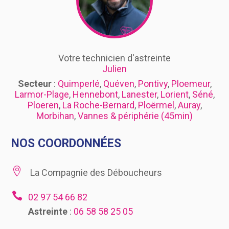
Votre technicien d'astreinte
Julien
Secteur
:
Quimperlé
,
Quéven
,
Pontivy
,
Ploemeur
,
Larmor-Plage
,
Hennebont
,
Lanester
,
Lorient
,
Séné
,
Ploeren
,
La Roche-Bernard
,
Ploërmel
,
Auray
,
Morbihan
,
Vannes & périphérie (45min)
NOS COORDONNÉES

La Compagnie des Déboucheurs

02 97 54 66 82
Astreinte
:
06 58 58 25 05