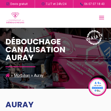
Devis gratuit
7J/7 et 24h/24
06 07 07 18 43
DÉBOUCHAGE
CANALISATION
AURAY
»
Morbihan
»
Auray
AURAY