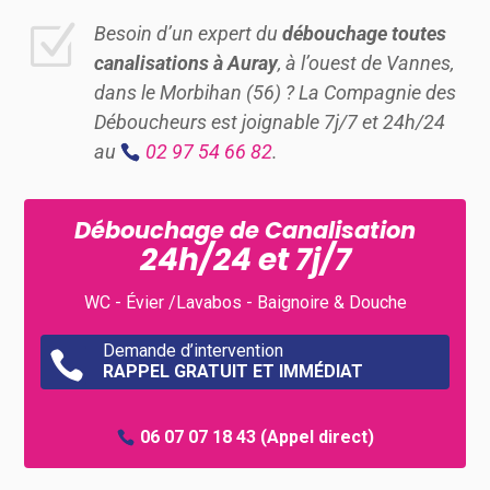
Z
Besoin d’un expert du
débouchage toutes
canalisations à Auray
, à l’ouest de Vannes,
dans le Morbihan (56) ? La Compagnie des
Déboucheurs est joignable 7j/7 et 24h/24
au
02 97 54 66 82
.
Débouchage de Canalisation
24h/24 et 7j/7
WC - Évier /Lavabos - Baignoire & Douche
Demande d’intervention

RAPPEL GRATUIT ET IMMÉDIAT
06 07 07 18 43
(Appel direct)