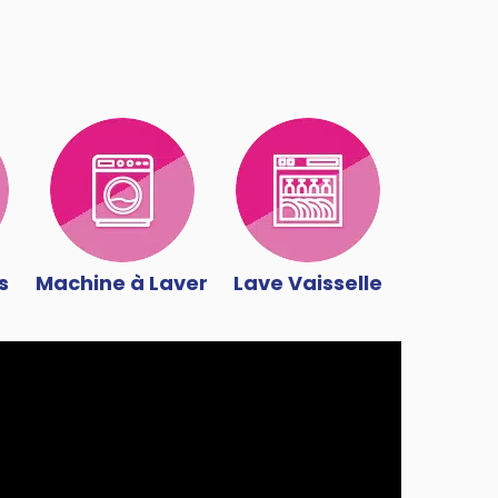
s
Machine à Laver
Lave Vaisselle