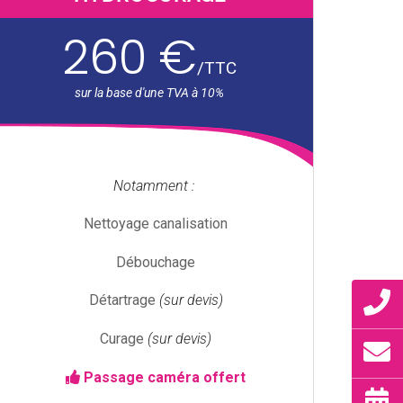
260 €
/
TTC
Notamment :
Nettoyage canalisation
Débouchage
Détartrage
(sur devis)
Curage
(sur devis)
Passage caméra offert