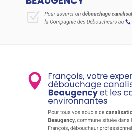
BEAUGENCY
Z
Pour assurer un
débouchage canalisa
la Compagnie des Déboucheurs au
François, votre expe

débouchage canalis
Beaugency
et les
environnantes
Pour tous vos soucis de
canalisati
Beaugency
, commune située dans l
François, déboucheur professionne