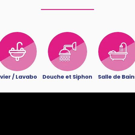
vier / Lavabo
Douche et Siphon
Salle de Bain