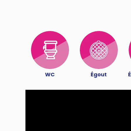
WC
Égout
É