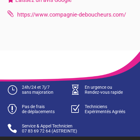

https://www.compagnie-deboucheurs.com/
}
24h/24 et 7j/7

En urgence ou
sans majoration
Rendez-vous rapide

Pas de frais
Z
Techniciens
de déplacements
Expérimentés Agréés

Service & Appel Technicien
07 83 69 72 64
(ASTREINTE)