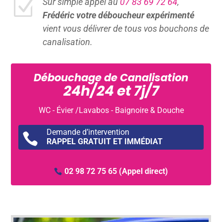
Z
Sur simple appel au
07 83 69 72 64
,
Frédéric votre déboucheur expérimenté
vient vous délivrer de tous vos bouchons de
canalisation.
Débouchage de Canalisation
24h/24 et 7j/7
WC - Évier /Lavabos - Baignoire & Douche
Demande d’intervention

RAPPEL GRATUIT ET IMMÉDIAT
02 98 72 75 65
(Appel direct)