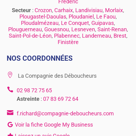
Frédéric
Secteur
:
Crozon
,
Carhaix
,
Landivisiau
,
Morlaix
,
Plougastel-Daoulas
,
Ploudaniel
,
Le Faou
,
Ploudalmézeau
,
Le Conquet
,
Guipavas
,
Plouguerneau
,
Gouesnou
,
Lesneven
,
Saint-Renan
,
Saint-Pol-de-Léon
,
Plabennec
,
Landerneau
,
Brest
,
Finistère
NOS COORDONNÉES

La Compagnie des Déboucheurs

02 98 72 75 65
Astreinte
:
07 83 69 72 64

f.richard@compagnie-deboucheurs.com
Voir la fiche Google My Business
Laissez un avis Google