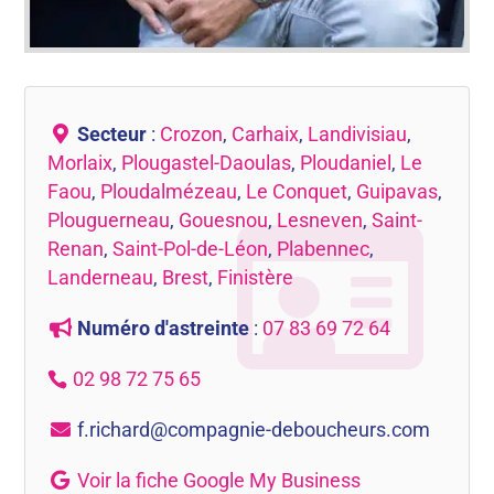
Secteur
:
Crozon
,
Carhaix
,
Landivisiau
,
Morlaix
,
Plougastel-Daoulas
,
Ploudaniel
,
Le
Faou
,
Ploudalmézeau
,
Le Conquet
,
Guipavas
,
Plouguerneau
,
Gouesnou
,
Lesneven
,
Saint-
Renan
,
Saint-Pol-de-Léon
,
Plabennec
,
Landerneau
,
Brest
,
Finistère
Numéro d'astreinte
:
07 83 69 72 64
02 98 72 75 65
f.richard@compagnie-deboucheurs.com
Voir la fiche Google My Business