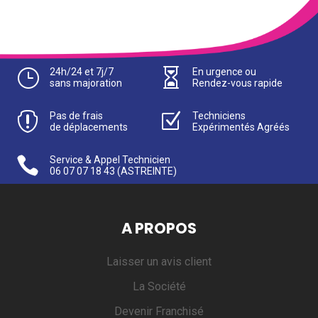
}
24h/24 et 7j/7

En urgence ou
sans majoration
Rendez-vous rapide

Pas de frais
Z
Techniciens
de déplacements
Expérimentés Agréés

Service & Appel Technicien
06 07 07 18 43
(ASTREINTE)
A PROPOS
Laisser un avis client
La Société
Devenir Franchisé