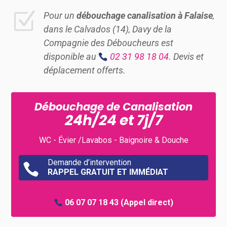
Z
Pour un
débouchage canalisation à Falaise
,
dans le Calvados (14), Davy de la
Compagnie des Déboucheurs est
disponible au
02 31 98 18 04
. Devis et
déplacement offerts.
Débouchage de Canalisation
24h/24 et 7j/7
WC - Évier /Lavabos - Baignoire & Douche
Demande d’intervention

RAPPEL GRATUIT ET IMMÉDIAT
06 07 07 18 43
(Appel direct)