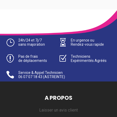
}
24h/24 et 7j/7

En urgence ou
sans majoration
Rendez-vous rapide

Pas de frais
Z
Techniciens
de déplacements
Expérimentés Agréés

Service & Appel Technicien
06 07 07 18 43
(ASTREINTE)
A PROPOS
Laisser un avis client