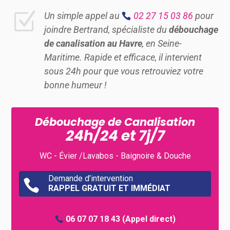
Z
Un simple appel au
02 27 15 03 86
pour
joindre Bertrand, spécialiste du
débouchage
de canalisation au Havre
, en Seine-
Maritime. Rapide et efficace, il intervient
sous 24h pour que vous retrouviez votre
bonne humeur !
Débouchage de Canalisation
24h/24 et 7j/7
WC - Évier /Lavabos - Baignoire & Douche
Demande d’intervention

RAPPEL GRATUIT ET IMMÉDIAT
06 07 07 18 43
(Appel direct)