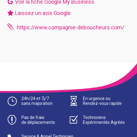
Voir la fiche Google My Business
Laissez un avis Google

https://www.compagnie-deboucheurs.com/
}
24h/24 et 7j/7

En urgence ou
sans majoration
Rendez-vous rapide

Pas de frais
Z
Techniciens
de déplacements
Expérimentés Agréés
Service & Appel Technicien