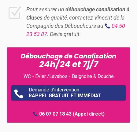
Z
Pour assurer un
débouchage canalisation à
Cluses
de qualité, contactez Vincent de la
Compagnie des Déboucheurs au
04 50
23 53 87
. Devis gratuit.
Débouchage de Canalisation
24h/24 et 7j/7
WC - Évier /Lavabos - Baignoire & Douche
Demande d’intervention

RAPPEL GRATUIT ET IMMÉDIAT
06 07 07 18 43
(Appel direct)