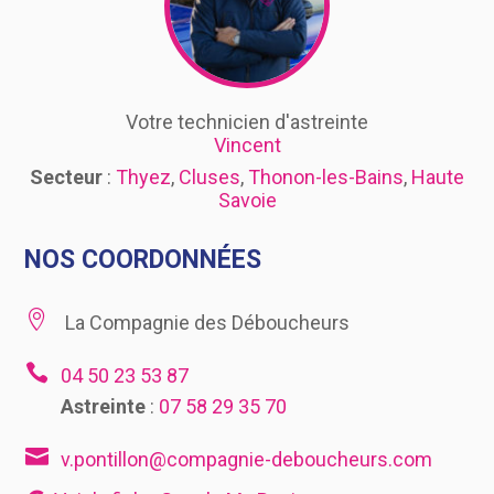
Votre technicien d'astreinte
Vincent
Secteur
:
Thyez
,
Cluses
,
Thonon-les-Bains
,
Haute
Savoie
NOS COORDONNÉES

La Compagnie des Déboucheurs

04 50 23 53 87
Astreinte
:
07 58 29 35 70

v.pontillon@compagnie-deboucheurs.com