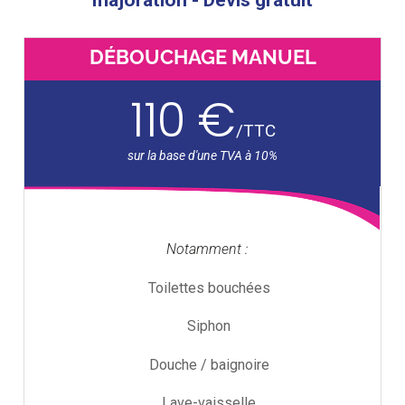
majoration - Devis gratuit
DÉBOUCHAGE MANUEL
110 €
/
TTC
Notamment :
Toilettes bouchées
Siphon
Douche / baignoire
Lave-vaisselle