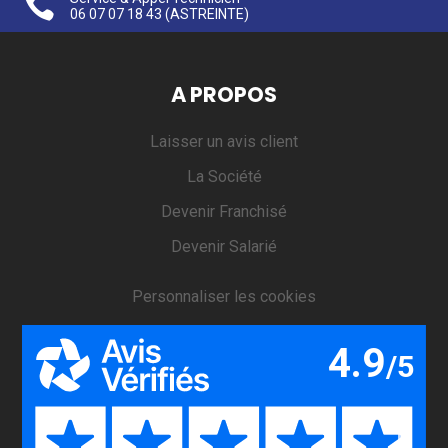

06 07 07 18 43
(ASTREINTE)
A PROPOS
Laisser un avis client
La Société
Devenir Franchisé
Devenir Salarié
Personnaliser les cookies