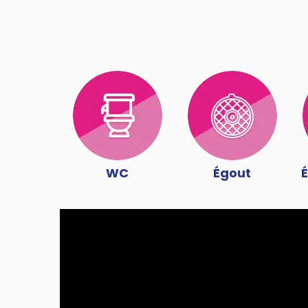
WC
Égout
É