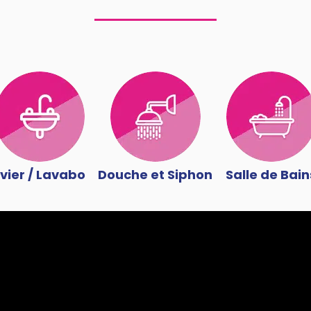
vier / Lavabo
Douche et Siphon
Salle de Bain