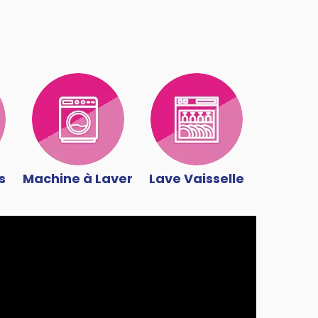
s
Machine à Laver
Lave Vaisselle