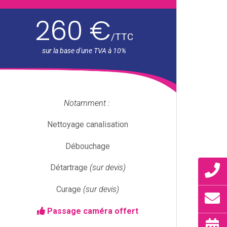
260 €
/
TTC
Notamment :
Nettoyage canalisation
Débouchage
Détartrage
(sur devis)
Curage
(sur devis)
Passage caméra offert