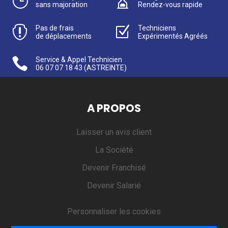
}

sans majoration
Rendez-vous rapide

Pas de frais
Z
Techniciens
de déplacements
Expérimentés Agréés

Service & Appel Technicien
06 07 07 18 43
(ASTREINTE)
A PROPOS
Laisser un avis client
La Société
Devenir Franchisé
Devenir Salarié
Personnaliser les cookies