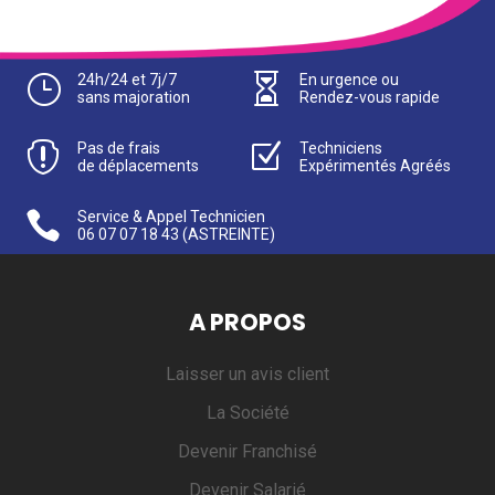
}
24h/24 et 7j/7

En urgence ou
sans majoration
Rendez-vous rapide

Pas de frais
Z
Techniciens
de déplacements
Expérimentés Agréés

Service & Appel Technicien
06 07 07 18 43
(ASTREINTE)
A PROPOS
Laisser un avis client
La Société
Devenir Franchisé
Devenir Salarié