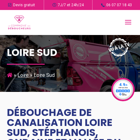
Devis gratuit
7J/7 et 24h/24
06 07 07 18 43
LOIRE SUD
»
Loire
»
Loire Sud
DÉBOUCHAGE DE
CANALISATION LOIRE
SUD, STÉPHANOIS,