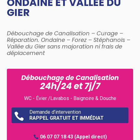
ONDAINE ET VALLÉE DU
GIER
Débouchage de Canalisation – Curage –
Réparation. Ondaine – Forez – Stéphanois –
Vallée du Gier sans majoration ni frais de
déplacement
Débouchage de Canalisation
24h/24 et 7j/7
WC - Évier /Lavabos - Baignoire & Douche
Demande d’intervention

RAPPEL GRATUIT ET IMMÉDIAT
06 07 07 18 43
(Appel direct)