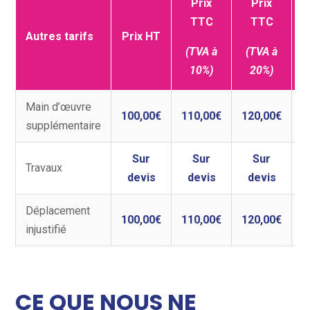
Prix
Prix
TTC
TTC
Autres tarifs
Prix HT
d
(TVA à
(TVA à
d
10%)
20%)
Main d’œuvre
100,00€
110,00€
120,00€
supplémentaire
Sur
Sur
Sur
Travaux
devis
devis
devis
Déplacement
100,00€
110,00€
120,00€
injustifié
CE QUE NOUS NE