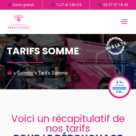
Devis gratuit
7J/7 et 24h/24
06 07 07 18 43
TARIFS SOMME
»
Somme
»
Tarifs Somme
Voici un récapitulatif de
nos tarifs