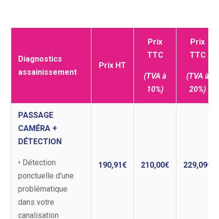
Prix
Prix
TTC
TTC
Diagnostics
Prix HT
assainissement
(TVA à
(TVA à
10%)
20%)
PASSAGE
CAMÉRA +
DÉTECTION
• Détection
190,91€
210,00€
229,09€
ponctuelle d’une
problématique
dans votre
canalisation