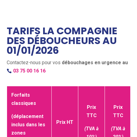
TARIFS LA COMPAGNIE
DES DÉBOUCHEURS AU
01/01/2026
Contactez-nous pour vos
débouchages en urgence au
03 75 00 16 16
Forfaits
classiques
Prix
Prix
TTC
TTC
(déplacement
Prix HT
inclus dans les
(TVA à
(TVA à
zones
10%)
20%)